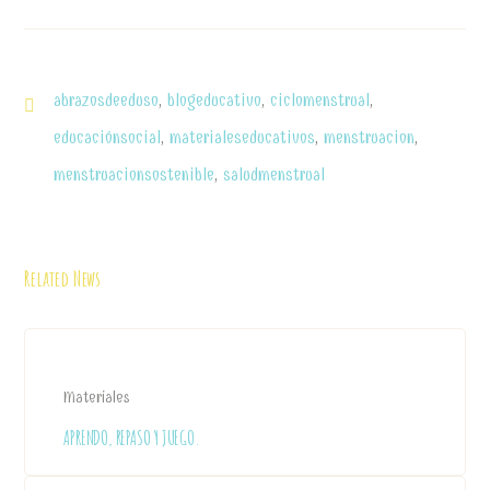
abrazosdeeduso
,
blogeducativo
,
ciclomenstrual
,
educaciónsocial
,
materialeseducativos
,
menstruacion
,
menstruacionsostenible
,
saludmenstrual
Related News
Materiales
APRENDO, REPASO Y JUEGO.