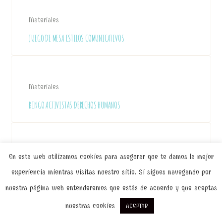
Materiales
JUEGO DE MESA ESTILOS COMUNICATIVOS
Materiales
BINGO ACTIVISTAS DERECHOS HUMANOS
Blog
En esta web utilizamos cookies para asegurar que te damos la mejor
DINÁMICAS COHESIÓN DE GRUPO & EMPATÍA
experiencia mientras visitas nuestro sitio. Si sigues navegando por
nuestra página web entenderemos que estás de acuerdo y que aceptas
nuestras cookies
ACEPTAR
Blog