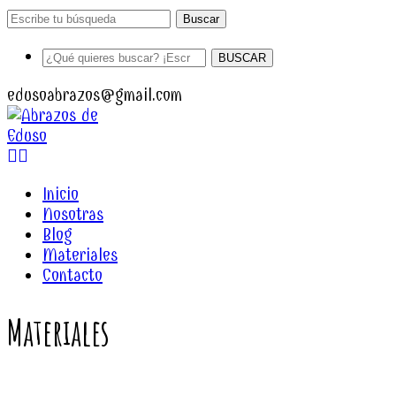
Buscar
BUSCAR
edusoabrazos@gmail.com
Facebook
Instagram
Profile
Profile
Inicio
Nosotras
Blog
Materiales
Contacto
Materiales