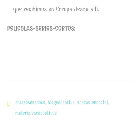
que recibimos en Europa desde allí.
PELICULAS-SERIES-CORTOS:
abrazosdeeduso
,
blogeducativo
,
educaciónsocial
,
materialeseducativos