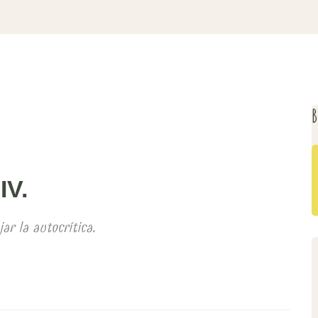
B
IV.
ar la autocrítica.