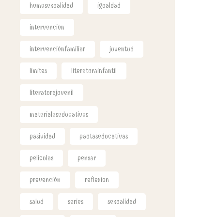
homosexualidad
igualdad
intervención
intervenciónfamiliar
juventud
limites
literaturainfantil
literaturajuvenil
materialeseducativos
pasividad
pautaseducativas
peliculas
pensar
prevención
reflexion
salud
series
sexualidad