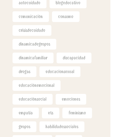
autocuidado
blogeducativo
comunicación
consumo
crisisdecuidado
dinamicadegrupos
dinamicafamiliar
discapacidad
drogas
educacionsexual
educaciónemocional
educaciónsocial
emociones
empatia
ets
feminismo
grupos
habilidadessociales