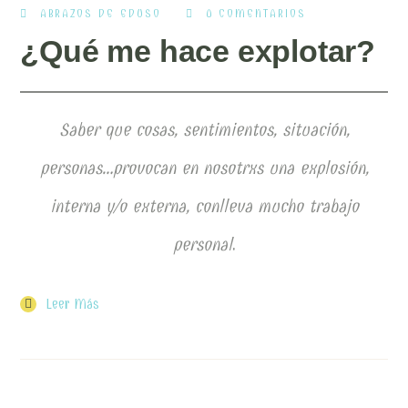
ABRAZOS DE EDUSO
0 COMENTARIOS
¿Qué me hace explotar?
Saber que cosas, sentimientos, situación,
personas…provocan en nosotrxs una explosión,
interna y/o externa, conlleva mucho trabajo
personal
.
Leer Más