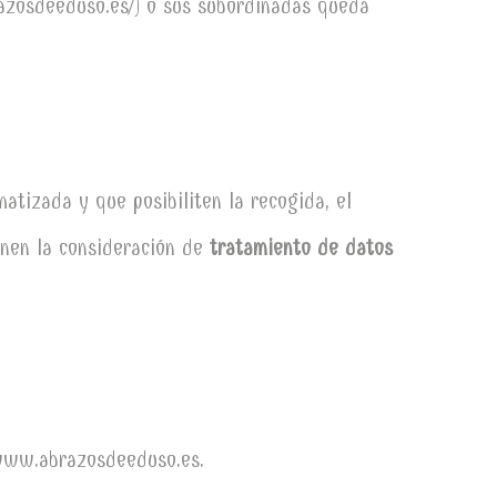
razosdeeduso.es/) o sus subordinadas queda
tizada y que posibiliten la recogida, el
ienen la consideración de
tratamiento de datos
www.abrazosdeeduso.es.