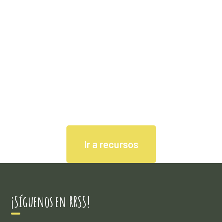
pedírnoslas
Espacio dedicado a compartir materiales,
recursos e ideas relacionadas con la Educación
Social.
Ir a recursos
¡Síguenos en RRSS!