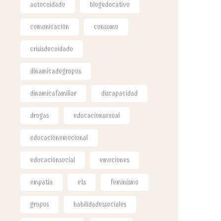
autocuidado
blogeducativo
comunicación
consumo
crisisdecuidado
dinamicadegrupos
dinamicafamiliar
discapacidad
drogas
educacionsexual
educaciónemocional
educaciónsocial
emociones
empatia
ets
feminismo
grupos
habilidadessociales