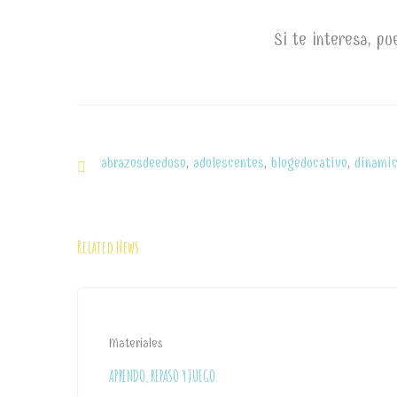
Si te interesa, p
abrazosdeeduso
,
adolescentes
,
blogeducativo
,
dinamic
Related News
Materiales
APRENDO, REPASO Y JUEGO.