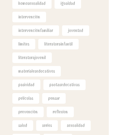
homosexualidad
igualdad
intervención
intervenciónfamiliar
juventud
limites
literaturainfantil
literaturajuvenil
materialeseducativos
pasividad
pautaseducativas
peliculas
pensar
prevención
reflexion
salud
series
sexualidad