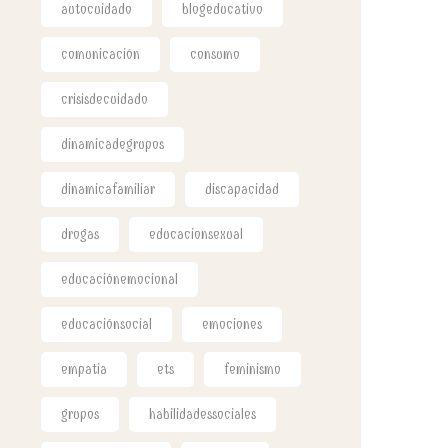
autocuidado
blogeducativo
comunicación
consumo
crisisdecuidado
dinamicadegrupos
dinamicafamiliar
discapacidad
drogas
educacionsexual
educaciónemocional
educaciónsocial
emociones
empatia
ets
feminismo
grupos
habilidadessociales