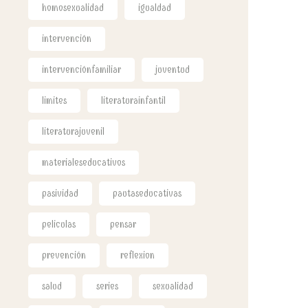
homosexualidad
igualdad
intervención
intervenciónfamiliar
juventud
limites
literaturainfantil
literaturajuvenil
materialeseducativos
pasividad
pautaseducativas
peliculas
pensar
prevención
reflexion
salud
series
sexualidad