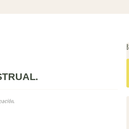
B
STRUAL.
uación.