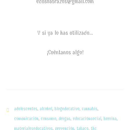
edusoabrazos@gmail.com
Y si ya lo has utilizado…
¡Cuéntanos algo!
adolescentes
,
alcohol
,
blogeducativo
,
cannabis
,
comunicación
,
consumo
,
drogas
,
educaciónsocial
,
heroina
,
materialeseducativos
,
prevención
,
tabaco
,
thc