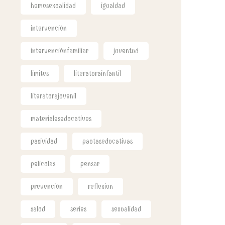
homosexualidad
igualdad
intervención
intervenciónfamiliar
juventud
limites
literaturainfantil
literaturajuvenil
materialeseducativos
pasividad
pautaseducativas
peliculas
pensar
prevención
reflexion
salud
series
sexualidad