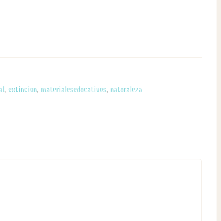
al
,
extincion
,
materialeseducativos
,
naturaleza