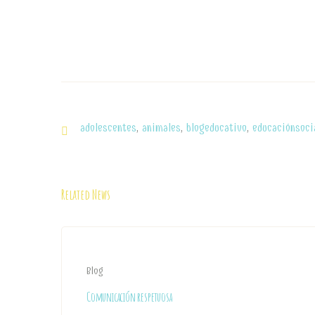
adolescentes
,
animales
,
blogeducativo
,
educaciónsoci
Related News
Blog
Comunicación respetuosa