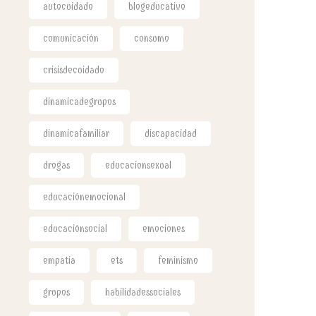
autocuidado
blogeducativo
comunicación
consumo
crisisdecuidado
dinamicadegrupos
dinamicafamiliar
discapacidad
drogas
educacionsexual
educaciónemocional
educaciónsocial
emociones
empatia
ets
feminismo
grupos
habilidadessociales