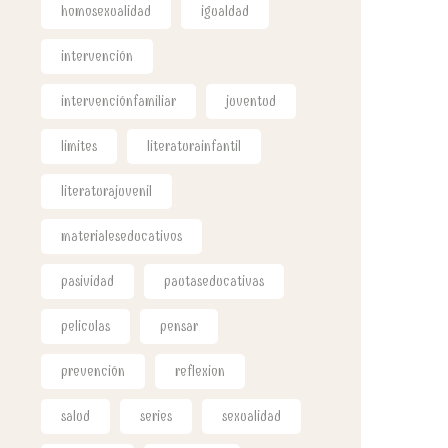
homosexualidad
igualdad
intervención
intervenciónfamiliar
juventud
limites
literaturainfantil
literaturajuvenil
materialeseducativos
pasividad
pautaseducativas
peliculas
pensar
prevención
reflexion
salud
series
sexualidad