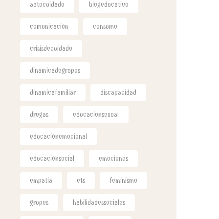
autocuidado
blogeducativo
comunicación
consumo
crisisdecuidado
dinamicadegrupos
dinamicafamiliar
discapacidad
drogas
educacionsexual
educaciónemocional
educaciónsocial
emociones
empatia
ets
feminismo
grupos
habilidadessociales