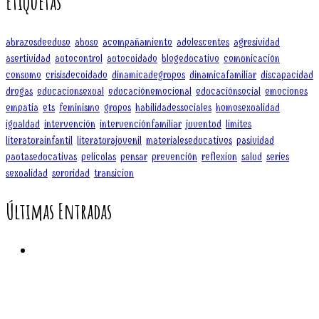
Etiquetas
abrazosdeeduso
abuso
acompañamiento
adolescentes
agresividad
asertividad
autocontrol
autocuidado
blogeducativo
comunicación
consumo
crisisdecuidado
dinamicadegrupos
dinamicafamiliar
discapacidad
drogas
educacionsexual
educaciónemocional
educaciónsocial
emociones
empatia
ets
feminismo
grupos
habilidadessociales
homosexualidad
igualdad
intervención
intervenciónfamiliar
juventud
limites
literaturainfantil
literaturajuvenil
materialeseducativos
pasividad
pautaseducativas
peliculas
pensar
prevención
reflexion
salud
series
sexualidad
sororidad
transicion
Últimas Entradas