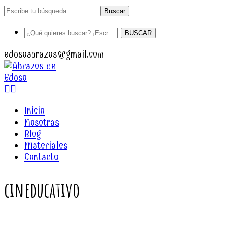
Buscar
BUSCAR
edusoabrazos@gmail.com
Facebook
Instagram
Profile
Profile
Inicio
Nosotras
Blog
Materiales
Contacto
cineducativo