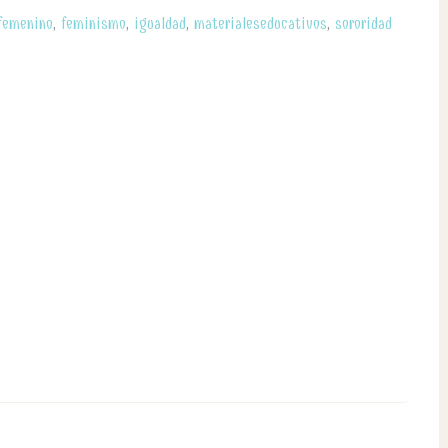
femenino
,
feminismo
,
igualdad
,
materialeseducativos
,
sororidad