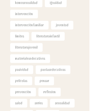
homosexualidad
igualdad
intervención
intervenciónfamiliar
juventud
limites
literaturainfantil
literaturajuvenil
materialeseducativos
pasividad
pautaseducativas
peliculas
pensar
prevención
reflexion
salud
series
sexualidad