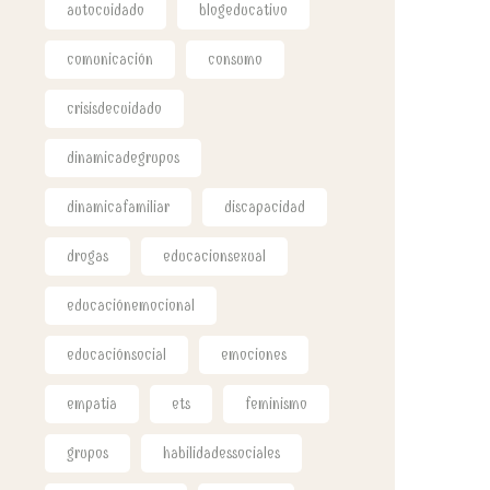
autocuidado
blogeducativo
comunicación
consumo
crisisdecuidado
dinamicadegrupos
dinamicafamiliar
discapacidad
drogas
educacionsexual
educaciónemocional
educaciónsocial
emociones
empatia
ets
feminismo
grupos
habilidadessociales