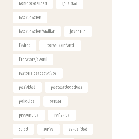
homosexualidad
igualdad
intervención
intervenciónfamiliar
juventud
limites
literaturainfantil
literaturajuvenil
materialeseducativos
pasividad
pautaseducativas
peliculas
pensar
prevención
reflexion
salud
series
sexualidad