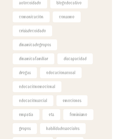
autocuidado
blogeducativo
comunicación
consumo
crisisdecuidado
dinamicadegrupos
dinamicafamiliar
discapacidad
drogas
educacionsexual
educaciónemocional
educaciónsocial
emociones
empatia
ets
feminismo
grupos
habilidadessociales