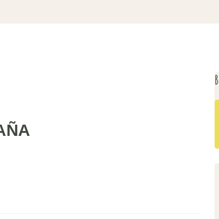
B
AÑA