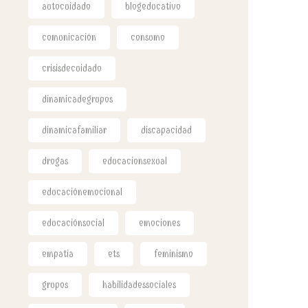
autocuidado
blogeducativo
comunicación
consumo
crisisdecuidado
dinamicadegrupos
dinamicafamiliar
discapacidad
drogas
educacionsexual
educaciónemocional
educaciónsocial
emociones
empatia
ets
feminismo
grupos
habilidadessociales