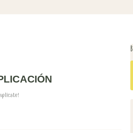
B
PLICACIÓN
mplícate!