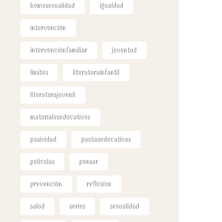
homosexualidad
igualdad
intervención
intervenciónfamiliar
juventud
limites
literaturainfantil
literaturajuvenil
materialeseducativos
pasividad
pautaseducativas
peliculas
pensar
prevención
reflexion
salud
series
sexualidad