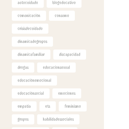
autocuidado
blogeducativo
comunicación
consumo
crisisdecuidado
dinamicadegrupos
dinamicafamiliar
discapacidad
drogas
educacionsexual
educaciónemocional
educaciónsocial
emociones
empatia
ets
feminismo
grupos
habilidadessociales