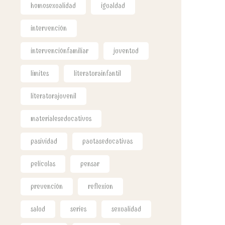
homosexualidad
igualdad
intervención
intervenciónfamiliar
juventud
limites
literaturainfantil
literaturajuvenil
materialeseducativos
pasividad
pautaseducativas
peliculas
pensar
prevención
reflexion
salud
series
sexualidad